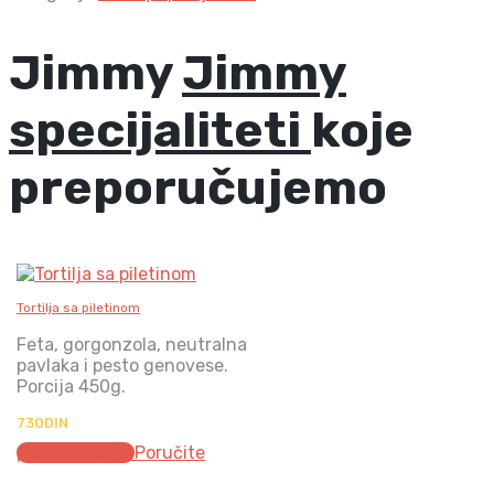
quantity
Jimmy
Jimmy
specijaliteti
koje
preporučujemo
Tortilja sa piletinom
Feta, gorgonzola, neutralna
pavlaka i pesto genovese.
Porcija 450g.
730
DIN
Додај у корпу
Poručite