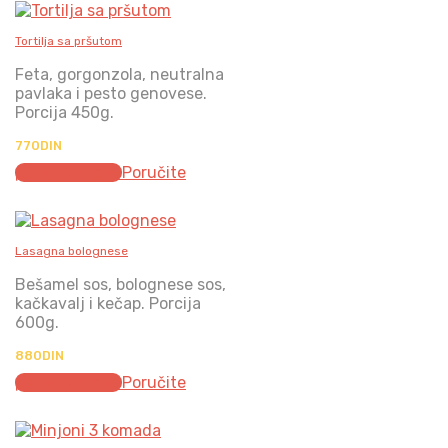
Tortilja sa pršutom
Feta, gorgonzola, neutralna
pavlaka i pesto genovese.
Porcija 450g.
770
DIN
Додај у корпу
Poručite
Lasagna bolognese
Bešamel sos, bolognese sos,
kačkavalj i kečap. Porcija
600g.
880
DIN
Додај у корпу
Poručite