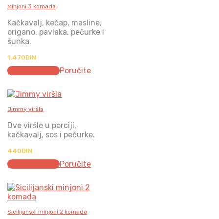
Minjoni 3 komada
Kačkavalj, kečap, masline,
origano, pavlaka, pečurke i
šunka.
1.470
DIN
Додај у корпу
Poručite
Jimmy viršla
Dve viršle u porciji,
kačkavalj, sos i pečurke.
440
DIN
Додај у корпу
Poručite
Sicilijanski minjoni 2 komada