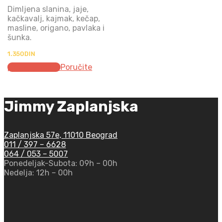
Dimljena slanina, jaje,
kačkavalj, kajmak, kečap,
masline, origano, pavlaka i
šunka.
1.350
DIN
Додај у корпу
Poručite
Jimmy Zaplanjska
Zaplanjska 57e, 11010 Beograd
011 / 397 – 6628
064 / 053 – 5007
Ponedeljak-Subota:
09h – 00h
Nedelja:
12h – 00h