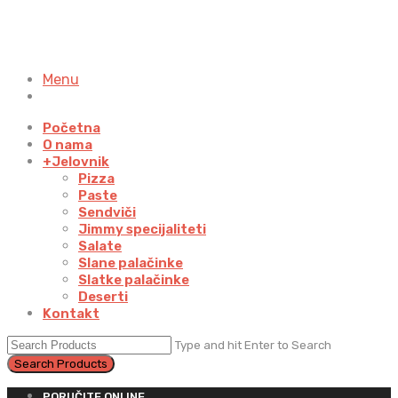
Menu
Početna
O nama
+
Jelovnik
Pizza
Paste
Sendviči
Jimmy specijaliteti
Salate
Slane palačinke
Slatke palačinke
Deserti
Kontakt
Type and hit Enter to Search
PORUČITE ONLINE