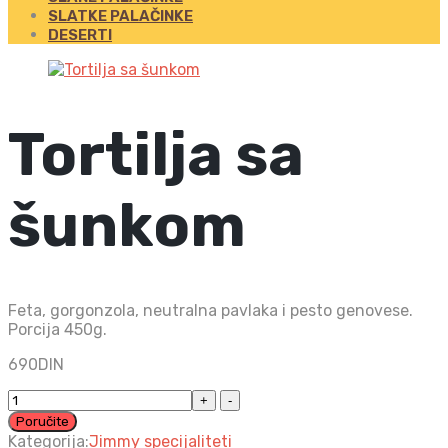
SLATKE PALAČINKE
DESERTI
Tortilja sa
šunkom
Feta, gorgonzola, neutralna pavlaka i pesto genovese.
Porcija 450g.
690
DIN
Tortilja
sa
Poručite
šunkom
Kategorija:
Jimmy specijaliteti