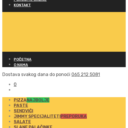
KONTAKT
POČETNA
O NAMA
Dostava svakog dana do ponoći
065 212 5081
0
PIZZA
NAJBOLJE
PASTE
SENDVIČI
JIMMY SPECIJALITETI
PREPORUKA
SALATE
SLANE PALAČINKE