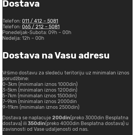
Dostava
Telefon:
011 / 412 – 5081
Telefon:
065 / 212 – 5081
Ponedeljak-Subota:
09h – 00h
Nedelja:
12h – 00h
Dostava na Vasu adresu
Vršimo dostavu za sledeću teritoriju uz minimalan iznos
porudžbine:
0-3km (minimalan iznos 1000din)
3-5km (minimalan iznos 1200din)
5-7km (minimalan iznos 1500din)
7-9km (minimalan iznos 2000din
9-11km (minimalan iznos 2500din)
Dostava se naplacuje
200din
(preko 3000din Besplatna
dostava) ili
350din
(preko 4000din Besplatna dostava) u
zavisnosti od Vase udaljenosti od nas.