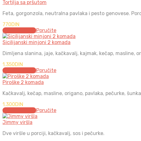
Tortilja sa pršutom
Feta, gorgonzola, neutralna pavlaka i pesto genovese. Porc
770
DIN
Додај у корпу
Poručite
Sicilijanski minjoni 2 komada
Dimljena slanina, jaje, kačkavalj, kajmak, kečap, masline, o
1.350
DIN
Додај у корпу
Poručite
Piroške 2 komada
Kačkavalj, kečap, masline, origano, pavlaka, pečurke, šunka
1.300
DIN
Додај у корпу
Poručite
Jimmy viršla
Dve viršle u porciji, kačkavalj, sos i pečurke.