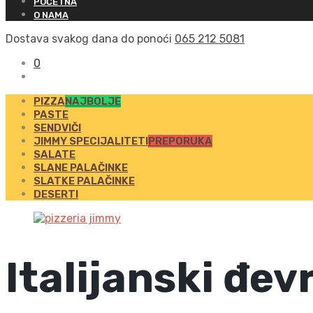
POČETNA
O NAMA
Dostava svakog dana do ponoći
065 212 5081
0
PIZZA
NAJBOLJE
PASTE
SENDVIČI
JIMMY SPECIJALITETI
PREPORUKA
SALATE
SLANE PALAČINKE
SLATKE PALAČINKE
DESERTI
Italijanski đev