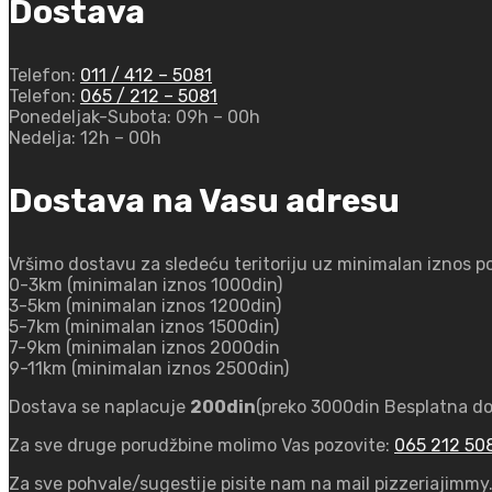
Dostava
Telefon:
011 / 412 – 5081
Telefon:
065 / 212 – 5081
Ponedeljak-Subota:
09h – 00h
Nedelja:
12h – 00h
Dostava na Vasu adresu
Vršimo dostavu za sledeću teritoriju uz minimalan iznos p
0-3km (minimalan iznos 1000din)
3-5km (minimalan iznos 1200din)
5-7km (minimalan iznos 1500din)
7-9km (minimalan iznos 2000din
9-11km (minimalan iznos 2500din)
Dostava se naplacuje
200din
(preko 3000din Besplatna dos
Za sve druge porudžbine molimo Vas pozovite:
065 212 50
Za sve pohvale/sugestije pisite nam na mail pizzeriajim