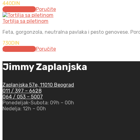
440
DIN
Додај у корпу
Poručite
Tortilja sa piletinom
Feta, gorgonzola, neutralna pavlaka i pesto genovese. Porc
730
DIN
Додај у корпу
Poručite
Jimmy Zaplanjska
Zaplanjska 57e, 11010 Beograd
011 / 397 – 6628
064 / 053 – 5007
Ponedeljak-Subota:
09h – 00h
Nedelja:
12h – 00h