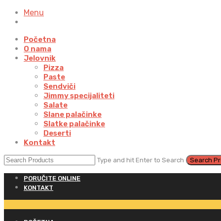
Menu
Početna
O nama
Jelovnik
Pizza
Paste
Sendviči
Jimmy specijaliteti
Salate
Slane palačinke
Slatke palačinke
Deserti
Kontakt
Type and hit Enter to Search
PORUČITE ONLINE
KONTAKT