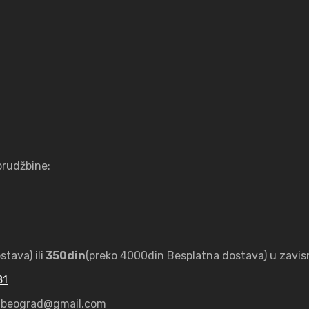
orudžbine:
tava) ili
350din
(preko 4000din Besplatna dostava) u zavisn
81
my.beograd@gmail.com