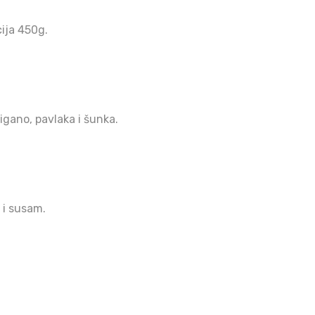
ija 450g.
rigano, pavlaka i šunka.
 i susam.