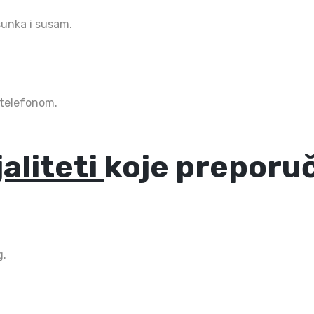
 šunka i susam.
 telefonom.
aliteti
koje preporu
g.