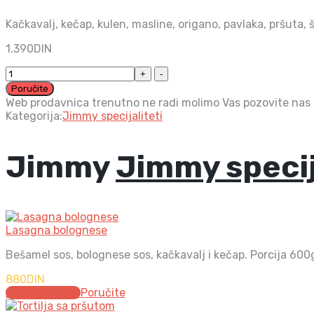
Kačkavalj, kečap, kulen, masline, origano, pavlaka, pršuta,
1.390
DIN
Italijanski
đevrek
Poručite
quantity
Web prodavnica trenutno ne radi molimo Vas pozovite nas
Kategorija:
Jimmy specijaliteti
Jimmy
Jimmy specij
Lasagna bolognese
Bešamel sos, bolognese sos, kačkavalj i kečap. Porcija 600
880
DIN
Додај у корпу
Poručite