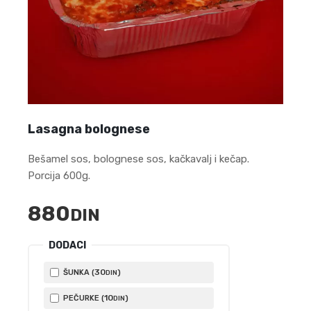
Lasagna bolognese
Bešamel sos, bolognese sos, kačkavalj i kečap.
Porcija 600g.
880
DIN
DODACI
30
ŠUNKA (
)
DIN
10
PEČURKE (
)
DIN