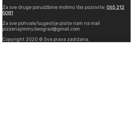
Za sve druge porudžbine molimo Vas pozovite:
065 212
5081
Za sve pohvale/sugestije pisite nam na mail
pizzeriajimmy.beograd@gmail.com
Copyright 2020 © Sva prava zadržana.