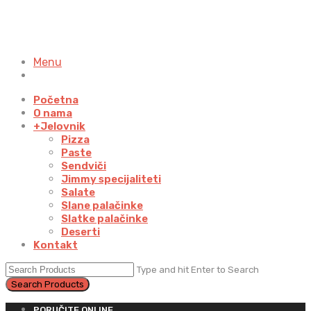
Menu
Početna
O nama
+
Jelovnik
Pizza
Paste
Sendviči
Jimmy specijaliteti
Salate
Slane palačinke
Slatke palačinke
Deserti
Kontakt
Type and hit Enter to Search
PORUČITE ONLINE