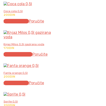
Coca cola 0,5l
200
DIN
Додај у корпу
Poručite
Knjaz Milos 0,5l gazirana voda
170
DIN
Прочитајте још
Poručite
Fanta orange 0,5l
200
DIN
Додај у корпу
Poručite
Sprite 0,5l
200
DIN