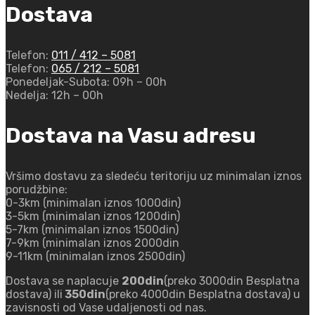
Dostava
Telefon:
011 / 412 – 5081
Telefon:
065 / 212 – 5081
Ponedeljak-Subota:
09h – 00h
Nedelja:
12h – 00h
Dostava na Vasu adresu
Vršimo dostavu za sledeću teritoriju uz minimalan iznos
porudžbine:
0-3km (minimalan iznos 1000din)
3-5km (minimalan iznos 1200din)
5-7km (minimalan iznos 1500din)
7-9km (minimalan iznos 2000din
9-11km (minimalan iznos 2500din)
Dostava se naplacuje
200din
(preko 3000din Besplatna
dostava) ili
350din
(preko 4000din Besplatna dostava) u
zavisnosti od Vase udaljenosti od nas.