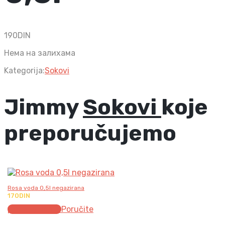
190
DIN
Нема на залихама
Kategorija:
Sokovi
Jimmy
Sokovi
koje
preporučujemo
Rosa voda 0,5l negazirana
170
DIN
Додај у корпу
Poručite