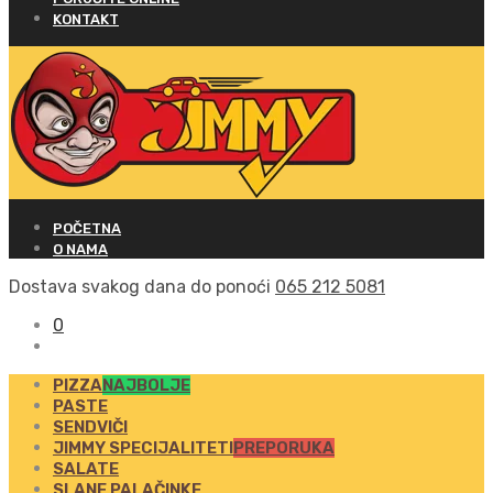
KONTAKT
POČETNA
O NAMA
Dostava svakog dana do ponoći
065 212 5081
0
PIZZA
NAJBOLJE
PASTE
SENDVIČI
JIMMY SPECIJALITETI
PREPORUKA
SALATE
SLANE PALAČINKE