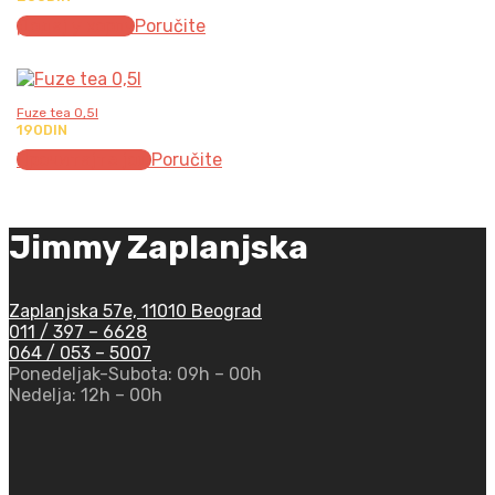
Додај у корпу
Poručite
Fuze tea 0,5l
190
DIN
Прочитајте још
Poručite
Jimmy Zaplanjska
Zaplanjska 57e, 11010 Beograd
011 / 397 – 6628
064 / 053 – 5007
Ponedeljak-Subota:
09h – 00h
Nedelja:
12h – 00h