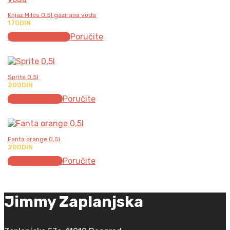
Knjaz Milos 0,5l gazirana voda
170
DIN
Прочитајте још
Poručite
Sprite 0,5l
200
DIN
Додај у корпу
Poručite
Fanta orange 0,5l
200
DIN
Додај у корпу
Poručite
Jimmy Zaplanjska