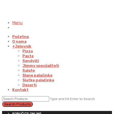
Menu
Početna
O nama
+
Jelovnik
Pizza
Paste
Sendviči
Jimmy specijaliteti
Salate
Slane palačinke
Slatke palačinke
Deserti
Kontakt
Type and hit Enter to Search
PORUČITE ONLINE