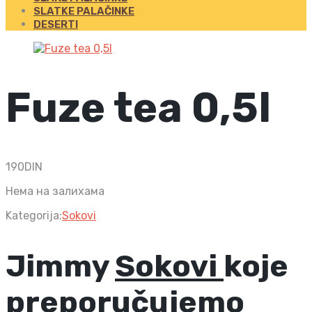
SLATKE PALAČINKE
DESERTI
Fuze tea 0,5l
190
DIN
Нема на залихама
Kategorija:
Sokovi
Jimmy
Sokovi
koje
preporučujemo