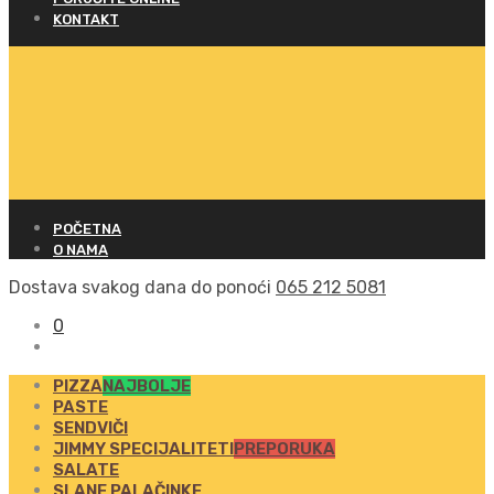
KONTAKT
POČETNA
O NAMA
Dostava svakog dana do ponoći
065 212 5081
0
PIZZA
NAJBOLJE
PASTE
SENDVIČI
JIMMY SPECIJALITETI
PREPORUKA
SALATE
SLANE PALAČINKE