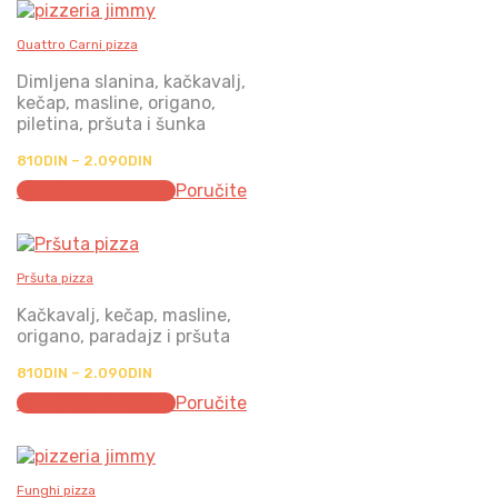
1.960DIN
Quattro Carni pizza
Dimljena slanina, kačkavalj,
kečap, masline, origano,
piletina, pršuta i šunka
Распон
810
DIN
–
2.090
DIN
цена:
Одаберите опције
Poručite
од
810DIN
до
2.090DIN
Pršuta pizza
Kačkavalj, kečap, masline,
origano, paradajz i pršuta
Распон
810
DIN
–
2.090
DIN
цена:
Одаберите опције
Poručite
од
810DIN
до
2.090DIN
Funghi pizza