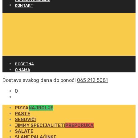
KONTAKT
POČETNA
O NAMA
Dostava svakog dana do ponoći
065 212 5081
0
PIZZA
NAJBOLJE
PASTE
SENDVIČI
JIMMY SPECIJALITETI
PREPORUKA
SALATE
SLANE PALAČINKE