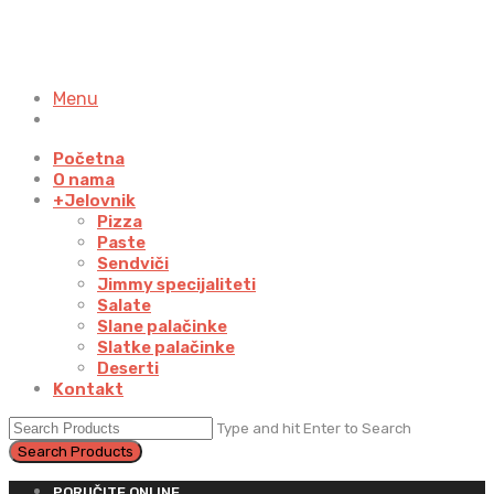
Menu
Početna
O nama
+
Jelovnik
Pizza
Paste
Sendviči
Jimmy specijaliteti
Salate
Slane palačinke
Slatke palačinke
Deserti
Kontakt
Type and hit Enter to Search
PORUČITE ONLINE