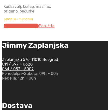
Kačkavalj, kečap, masline,
origano, pečurke
Распон
690
DIN
–
1.750
DIN
цена:
Одаберите опције
Poručite
од
690DIN
до
1.750DIN
Jimmy Zaplanjska
Zaplanjska 57e, 11010 Beograd
011 / 397 – 6628
064 / 053 – 5007
Ponedeljak-Subota:
09h – 00h
Nedelja:
12h – 00h
Dostava