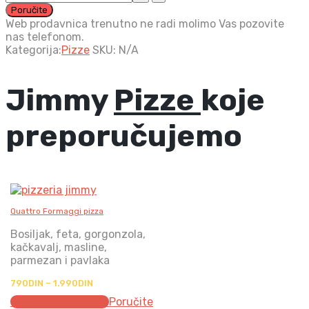
zatvorena
Poručite
quantity
Web prodavnica trenutno ne radi molimo Vas pozovite
nas telefonom.
Kategorija:
Pizze
SKU:
N/A
Jimmy
Pizze
koje
preporučujemo
Quattro Formaggi pizza
Bosiljak, feta, gorgonzola,
kačkavalj, masline,
parmezan i pavlaka
Распон
790
DIN
–
1.990
DIN
цена:
Одаберите опције
Poručite
од