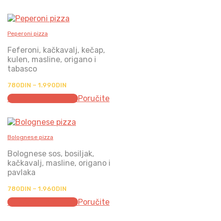
790DIN
до
1.990DIN
Peperoni pizza
Feferoni, kačkavalj, kečap,
kulen, masline, origano i
tabasco
Распон
780
DIN
–
1.990
DIN
цена:
Одаберите опције
Poručite
од
780DIN
до
1.990DIN
Bolognese pizza
Bolognese sos, bosiljak,
kačkavalj, masline, origano i
pavlaka
Распон
780
DIN
–
1.960
DIN
цена:
Одаберите опције
Poručite
од
780DIN
до