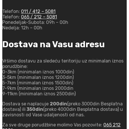
Telefon:
011 / 412 – 5081
Telefon:
065 / 212 – 5081
Ponedeljak-Subota:
09h – 00h
Nedelja:
12h – 00h
Dostava na Vasu adresu
Vršimo dostavu za sledeću teritoriju uz minimalan iznos
porudžbine:
0-3km (minimalan iznos 1000din)
3-5km (minimalan iznos 1200din)
5-7km (minimalan iznos 1500din)
7-9km (minimalan iznos 2000din
9-11km (minimalan iznos 2500din)
Dostava se naplacuje
200din
(preko 3000din Besplatna
dostava) ili
350din
(preko 4000din Besplatna dostava) u
zavisnosti od Vase udaljenosti od nas.
Za sve druge porudžbine molimo Vas pozovite:
065 212